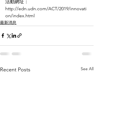
活動網址：
http://edn.udn.com/ACT/2019/innovati
on/index.html
最新消息
See All
Recent Posts