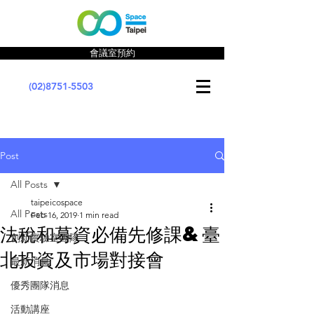
會議室預約
(02)8751-5503
Post
All Posts
taipeicospace
All Posts
Feb 16, 2019
1 min read
法稅和募資必備先修課&臺
創新實驗室團隊
北投資及市場對接會
最新消息
優秀團隊消息
活動講座