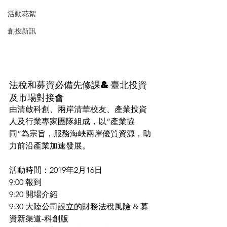
活動花絮
創投新訊
法稅和募資必備先修課&臺北投資
及市場對接會
由清啟科創、兩岸清華校友、產業投資
人及行業專家團隊組成，以“產業協
同”為宗旨，服務海峽兩岸優質資源，助
力前沿產業加速發展。
活動時間：2019年2月16日
9:00 報到
9:20 開場介紹  
9:30 大陸公司設立的財務法稅風險 & 募
資新渠道-科創版  