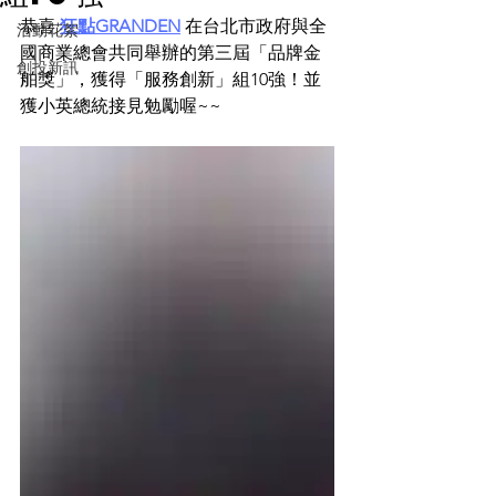
恭喜 
狂點GRANDEN
在台北市政府與全
活動花絮
國商業總會共同舉辦的第三屆「品牌金
創投新訊
舶獎」，獲得「服務創新」組10強！並
獲小英總統接見勉勵喔~~