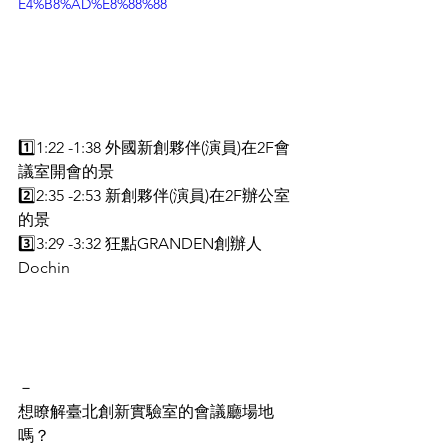
E4%B8%AD%E8%88%88
1️⃣1:22 -1:38 外國新創夥伴(演員)在2F會
議室開會的景
2️⃣2:35 -2:53 新創夥伴(演員)在2F辦公室
的景
3️⃣3:29 -3:32 狂點GRANDEN創辦人 
Dochin
－
想瞭解臺北創新實驗室的會議廳場地
嗎？