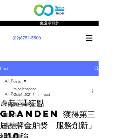
會議室預約
(02)8751-5503
Post
All Posts
taipeicospace
All Posts
Oct 1, 2021
1 min read
🎉恭喜!狂點
創新實驗室團隊
GRANDEN 獲得第三
最新消息
屆品牌金舶獎「服務創新」
優秀團隊消息
組10強
活動講座