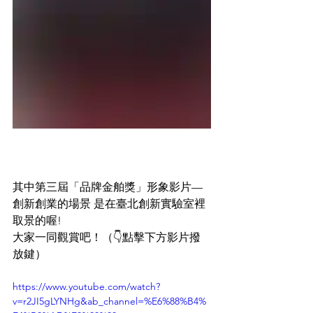
其中第三屆「品牌金舶獎」形象影片—
創新創業的場景 是在臺北創新實驗室裡
取景的喔!
大家一同觀賞吧！（👇點擊下方影片撥
放鍵）
https://www.youtube.com/watch?
v=r2JI5gLYNHg&ab_channel=%E6%88%B4%