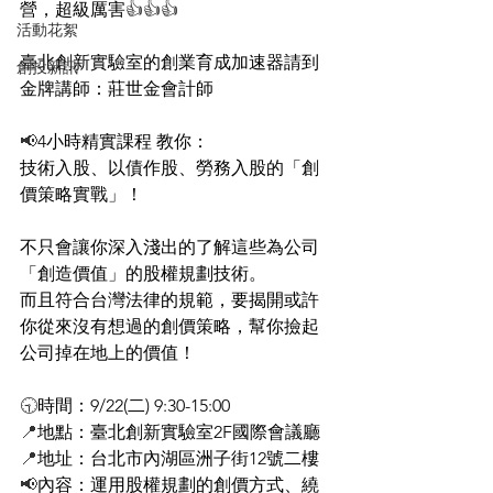
營，超級厲害
👍👍👍
活動花絮
臺北創新實驗室的創業育成加速器請到
創投新訊
金牌講師：莊世金會計師
📢
4小時精實課程 教你：
技術入股、以債作股、勞務入股的「創
價策略實戰」！
不只會讓你深入淺出的了解這些為公司
「創造價值」的股權規劃技術。
而且符合台灣法律的規範，要揭開或許
你從來沒有想過的創價策略，幫你撿起
公司掉在地上的價值！
🕤
時間：9/22(二) 9:30-15:00
📍
地點：臺北創新實驗室2F國際會議廳
📍
地址：台北市內湖區洲子街12號二樓
📢
內容：運用股權規劃的創價方式、繞