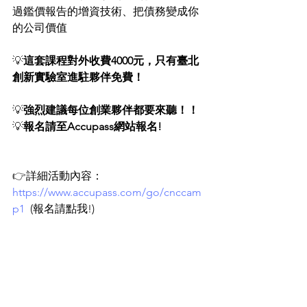
過鑑價報告的增資技術、把債務變成你
的公司價值
💡
這套課程對外收費4000元，只有臺北
創新實驗室進駐夥伴免費！
💡
強烈建議每位創業夥伴都要來聽！！
💡
報名請至Accupass網站報名!
👉
詳細活動內容：
https://www.accupass.com/go/cnccam
p1
  (報名請點我!)