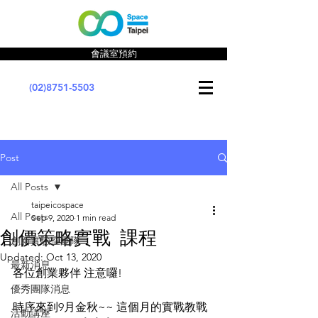
會議室預約
(02)8751-5503
Post
All Posts
taipeicospace
All Posts
Sep 9, 2020
1 min read
創價策略實戰 課程
創新實驗室團隊
Updated:
Oct 13, 2020
最新消息
各位創業夥伴 注意囉!
優秀團隊消息
時序來到9月金秋~~ 這個月的實戰教戰
活動講座