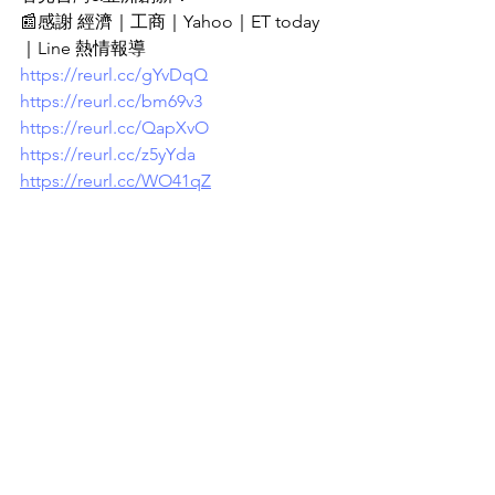
📰感謝 經濟｜工商｜Yahoo｜ET today
｜Line 熱情報導
https://reurl.cc/gYvDqQ
https://reurl.cc/bm69v3
https://reurl.cc/QapXvO
https://reurl.cc/z5yYda
https://reurl.cc/WO41qZ