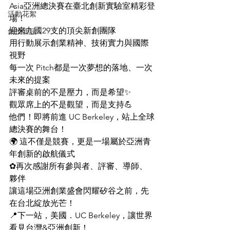
Asia亞洲總決賽在臺北創新實驗室精彩登
活動花絮
場！
迎來九國29支的頂尖新創團隊
創投新訊
用行動展示創業精神、技術實力與國際
視野
每一次 Pitch都是一次夢想的落地、一次
未來的提案
評審桌前的不是壓力，而是希望✨
觀眾席上的不是觀望，而是支持💪
他們！即將前進 UC Berkeley，站上全球
總決賽的舞台！
🌍 這不僅是競賽，更是一場屬於亞洲青
年創新的啟航儀式
✿再次感謝所有參與者、評審、導師、
夥伴
讓這場亞洲創業盛會閃耀矽谷之前，先
在台北綻放光芒！
📍下一站，美國．UC Berkeley，讓世界
看見台灣&亞洲創新！