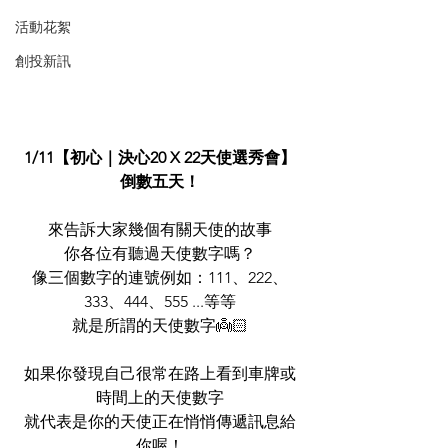
活動花絮
創投新訊
1/11【初心｜決心20 X 22天使選秀會】
倒數五天！
來告訴大家幾個有關天使的故事
你各位有聽過天使數字嗎？
像三個數字的連號例如：111、222、
333、444、555 ...等等
就是所謂的天使數字👼🏻
如果你發現自己很常在路上看到車牌或
時間上的天使數字
就代表是你的天使正在悄悄傳遞訊息給
你喔！