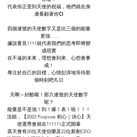
代表你正受到天使的祝福，祂們就在身
邊看顧著你💞
四個連號的天使數字又是比三個的能量
更強.….
據說看見1111就代表我們的思考即將變
成現實
在不遠的未來，理想會到來、心想會事
成！
專注於自己的目標，心情彭湃地等待那
個時刻吧💪🏻
天啊～好酷喔！那六連號的天使數字
呢？
能量是不是強！到！爆！表！啦！！！
沒錯，【2022 Purpose 初心｜決心】天
使選秀會就在111111正式開幕
當天會有20位天使伯樂及22位新創CEO