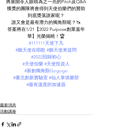
將展開令人眼睛為之一亮的Pitch及Q&A
獲獎的團隊將會得到天使伯樂們的贊助
到底獎落誰家呢？
誰又會是最有潛力的獨角獸呢？🦄
答案將在1/21【2022 Purpose創業嘉年
華】光榮揭曉！🏆
#111111天使下凡
#聽天使在唱歌
#聽天使來提問
#2022回歸初心
#天使伯樂
#天使投資人
#新創獨角獸Gogogo
#臺北創新實驗室
#仙人掌俱樂部
#最有溫度的加速器
最新消息
活動講座