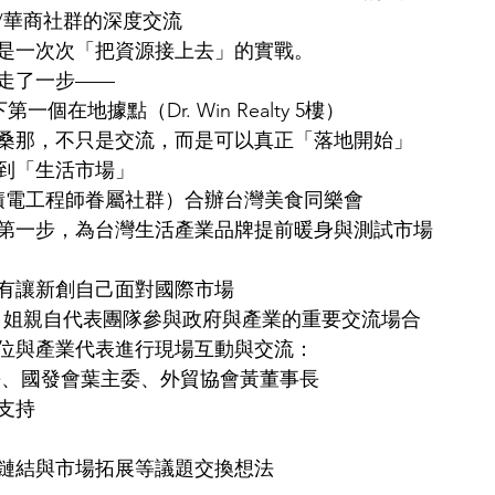
/華商社群的深度交流
是一次次「把資源接上去」的實戰。
走了一步——
簽下第一個在地據點（Dr. Win Realty 5樓）
桑那，不只是交流，而是可以真正「落地開始」
到「生活市場」
台積電工程師眷屬社群）合辦台灣美食同樂會
第一步，為台灣生活產業品牌提前暖身與測試市場
有讓新創自己面對國際市場
na 姐親自代表團隊參與政府與產業的重要交流場合
位與產業代表進行現場互動與交流：
部長、國發會葉主委、外貿協會黃董事長
支持
鏈結與市場拓展等議題交換想法