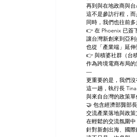
再到與在地政商與台
這不是參訪行程，而
同時，我們也往前多
👉 在 Phoenix 已
讓台灣新創來到亞利
也從「產業端」延伸
👉 與積婆社群（
作為跨境電商布局的
—
更重要的是，我們沒
這一趟，執行長 Ti
與來自台灣的政策單
🤝 包含經濟部龔
交流產業落地與政策
在輕鬆的交流氛圍中
針對新創出海、國際