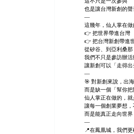
這不只是一次參與
也是讓台灣新創的聲
—
這幾年，仙人掌在做
👉 把世界帶進台灣
👉 把台灣新創帶進
從矽谷、到亞利桑那
我們不只是參訪辦活
讓新創可以「走得出
—
🎯 對新創來說，出
而是缺一個「幫你把
仙人掌正在做的，就
讓每一個創業夢想，
而是能真正走向世界 
—
📍在鳳凰城，我們