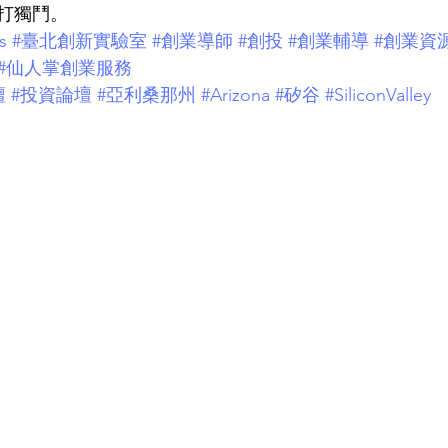
打獨鬥。
s
#臺北創新實驗室
#創業導師
#創投
#創業輔導
#創業資
#仙人掌創業服務
壇
#投資論壇
#亞利桑那州
#Arizona
#矽谷
#SiliconValley