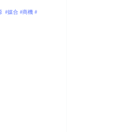
源
#媒合
#商機
#