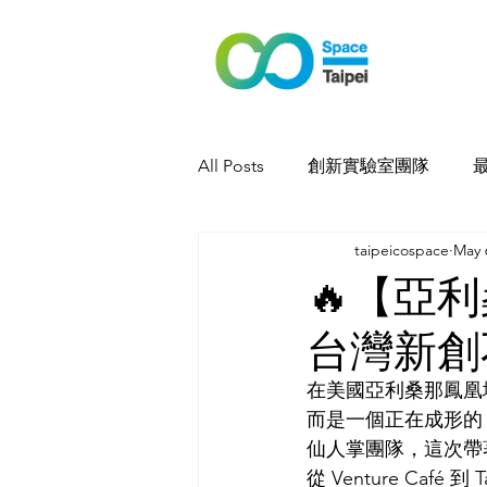
All Posts
創新實驗室團隊
taipeicospace
May 
🔥【亞
台灣新創
在美國亞利桑那鳳凰
而是一個正在成形的
仙人掌團隊，這次帶
從 Venture Café 到 T